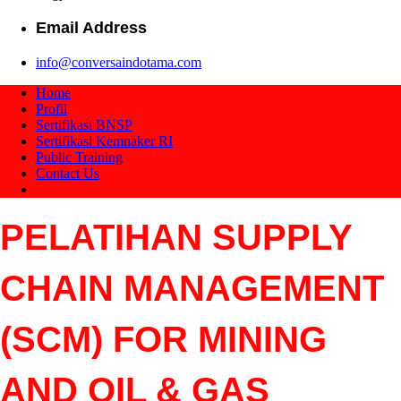
Email Address
info@conversaindotama.com
Home
Profil
Sertifikasi BNSP
Sertifikasi Kemnaker RI
Public Training
Contact Us
PELATIHAN SUPPLY
CHAIN MANAGEMENT
(SCM) FOR MINING
AND OIL & GAS