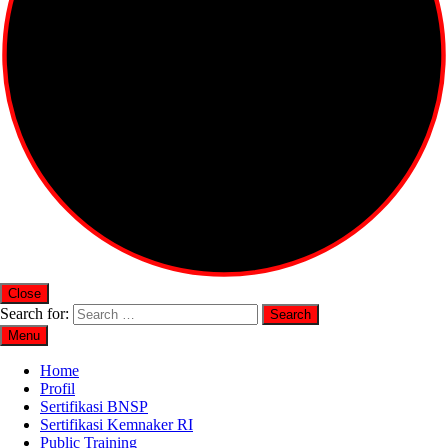
Close
Search for:
Menu
Home
Profil
Sertifikasi BNSP
Sertifikasi Kemnaker RI
Public Training