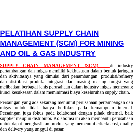
PELATIHAN SUPPLY CHAIN
MANAGEMENT (SCM) FOR MINING
AND OIL & GAS INDUSTRY
29
Conversa
no
SUPPLY CHAIN MANAGEMENT (SCM) –
di industr
June
Indotama
comment
pertambangan dan migas memiliki kekhususan dalam bentuk jaringan
2022
on
7
dan aktivitasnya yang dimulai dari penambangan, produksi/refinery
September
PELATIHAN
dan distribusi produk. Integrasi dari masing masing fungsi yang
2022
SUPPLY
melibatkan berbagai jenis perusahaan dalam industry migas memegang
CHAIN
kunci kesuksesan dalam meminimasi biaya keseluruhan supply chain.
MANAGEMENT
(SCM)
Persaingan yang ada sekarang menuntut perusahaan pertambangan dan
FOR
migas untuk tidak hanya berfokus pada kemampuan internal.
MINING
Persaingan juga fokus pada kolaborasi dengan pihak ekternal, baik
AND
supplier maupun distributor. Kolaborasi ini akan membantu perusahaan
OIL
untuk dapat menghasilkan produk yang memenuhi criteria cost, quality
&
dan delivery yang unggul di pasar.