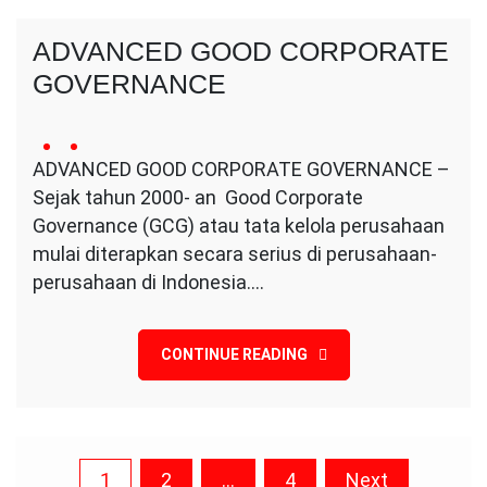
ADVANCED GOOD CORPORATE
GOVERNANCE
8
Conversa
no
March
ADVANCED GOOD CORPORATE GOVERNANCE –
Indotama
comment
2024
Sejak tahun 2000- an Good Corporate
on
ADVANCED
Governance (GCG) atau tata kelola perusahaan
GOOD
mulai diterapkan secara serius di perusahaan-
CORPORATE
perusahaan di Indonesia.…
GOVERNANCE
CONTINUE READING
Posts
1
2
…
4
Next