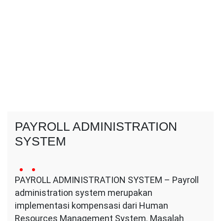
PAYROLL ADMINISTRATION
SYSTEM
8
Conversa
no
March
PAYROLL ADMINISTRATION SYSTEM – Payroll
Indotama
comment
2024
administration system merupakan
on
PAYROLL
implementasi kompensasi dari Human
ADMINISTRATION
Resources Management System. Masalah