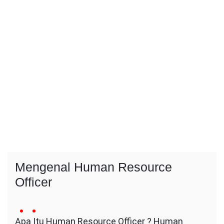
Mengenal Human Resource
Officer
15
Conversa
no
March
Apa Itu Human Resource Officer ? Human
Indotama
comment