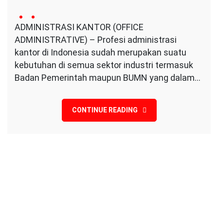
2
Conversa
no
April
ADMINISTRASI KANTOR (OFFICE
Indotama
comment
2024
ADMINISTRATIVE) – Profesi administrasi
on
ADMINISTRASI
kantor di Indonesia sudah merupakan suatu
KANTOR
kebutuhan di semua sektor industri termasuk
(OFFICE
Badan Pemerintah maupun BUMN yang dalam…
ADMINISTRATIVE)
|
BNSP
CONTINUE READING