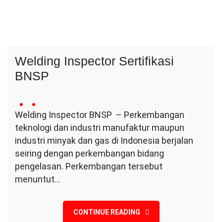
Welding Inspector Sertifikasi
BNSP
15
Conversa
no
May
Welding Inspector BNSP – Perkembangan
Indotama
comment
2024
teknologi dan industri manufaktur maupun
on
Welding
industri minyak dan gas di Indonesia berjalan
Inspector
seiring dengan perkembangan bidang
Sertifikasi
pengelasan. Perkembangan tersebut
BNSP
menuntut…
CONTINUE READING