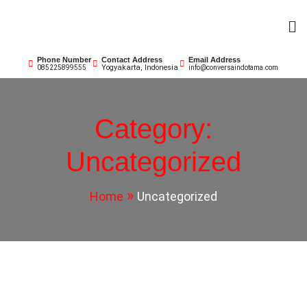
Skip
to
content
Phone Number
Contact Address
Email Address
Yogyakarta, Indonesia
085225899555
info@conversaindotama.com
Category:
Uncategorized
Home
Uncategorized