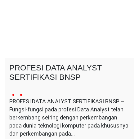
PROFESI DATA ANALYST
SERTIFIKASI BNSP
24
Conversa
no
May
PROFESI DATA ANALYST SERTIFIKASI BNSP –
Indotama
comment
2024
Fungsi-fungsi pada profesi Data Analyst telah
on
PROFESI
berkembang seiring dengan perkembangan
DATA
pada dunia teknologi komputer pada khususnya
ANALYST
dan perkembangan pada…
SERTIFIKASI