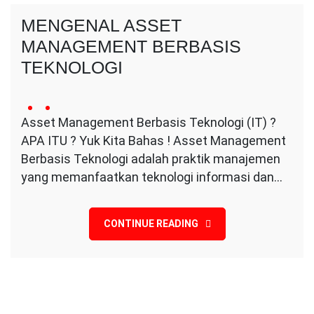
MENGENAL ASSET
MANAGEMENT BERBASIS
TEKNOLOGI
14
Conversa
no
March
Asset Management Berbasis Teknologi (IT) ?
Indotama
comment
2024
APA ITU ? Yuk Kita Bahas ! Asset Management
on
MENGENAL
Berbasis Teknologi adalah praktik manajemen
ASSET
yang memanfaatkan teknologi informasi dan…
MANAGEMENT
BERBASIS
TEKNOLOGI
CONTINUE READING