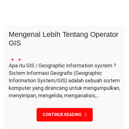
Mengenal Lebih Tentang Operator
GIS
23
Conversa
no
March
Apa itu GIS / Geographic information system ?
Indotama
comment
2024
Sistem Informasi Geografis (Geographic
on
Mengenal
Information System/GIS) adalah sebuah sistem
Lebih
komputer yang dirancang untuk mengumpulkan,
Tentang
menyimpan, mengelola, menganalisis,…
Operator
GIS
CONTINUE READING