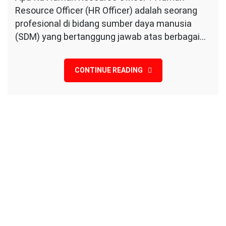
2024
Resource Officer (HR Officer) adalah seorang
on
Mengenal
profesional di bidang sumber daya manusia
Human
(SDM) yang bertanggung jawab atas berbagai…
Resource
Officer
CONTINUE READING