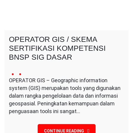
OPERATOR GIS / SKEMA
SERTIFIKASI KOMPETENSI
BNSP SIG DASAR
15
Conversa
1
May
OPERATOR GIS – Geographic information
Indotama
Comment
2024
system (GIS) merupakan tools yang digunakan
on
OPERATOR
dalam rangka pengelolaan data dan informasi
GIS
geospasial. Peningkatan kemampuan dalam
/
penguasaan tools ini sangat…
SKEMA
SERTIFIKASI
KOMPETENSI
BNSP
CONTINUE READING