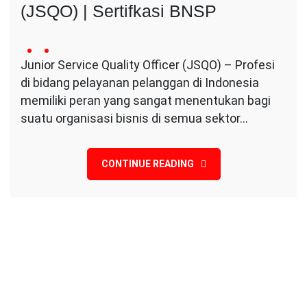
(JSQO) | Sertifkasi BNSP
20
Conversa
no
May
Junior Service Quality Officer (JSQO) – Profesi
Indotama
comment
2024
di bidang pelayanan pelanggan di Indonesia
on
Junior
memiliki peran yang sangat menentukan bagi
Service
suatu organisasi bisnis di semua sektor…
Quality
Officer
(JSQO)
CONTINUE READING
|
Sertifkasi
BNSP