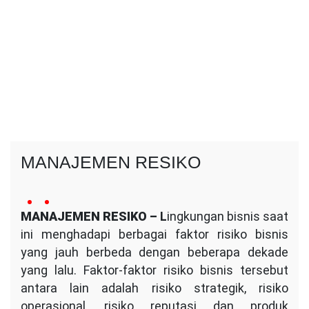
MANAJEMEN RESIKO
14
Conversa
no
November
MANAJEMEN RESIKO –
Indotama
L
ingkungan bisnis saat
comment
2023
ini menghadapi berbagai faktor risiko bisnis
on
MANAJEMEN
yang jauh berbeda dengan beberapa dekade
RESIKO
yang lalu. Faktor-faktor risiko bisnis tersebut
antara lain adalah risiko strategik, risiko
operasional, risiko reputasi dan produk