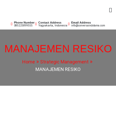
Skip
to
content
Phone Number
Contact Address
Email Address
Yogyakarta, Indonesia
085225899555
info@conversaindotama.com
MANAJEMEN RESIKO
Home
Strategic Management
MANAJEMEN RESIKO