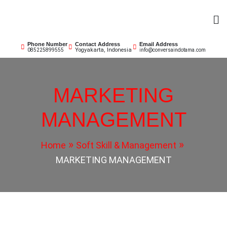
Skip
to
content
Phone Number
Contact Address
Email Address
Yogyakarta, Indonesia
085225899555
info@conversaindotama.com
MARKETING
MANAGEMENT
Home
Soft Skill & Management
MARKETING MANAGEMENT