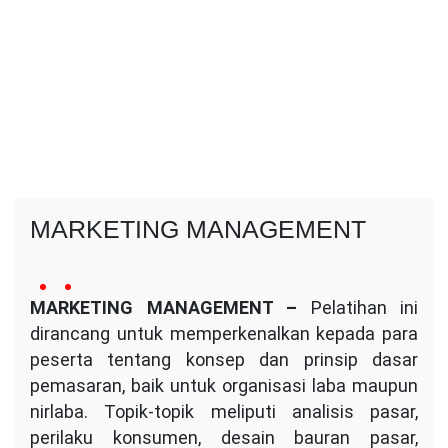
MARKETING MANAGEMENT
26
Conversa
no
February
MARKETING MANAGEMENT –
Indotama
Pelatihan ini
comment
2024
dirancang untuk memperkenalkan kepada para
on
MARKETING
peserta tentang konsep dan prinsip dasar
MANAGEMENT
pemasaran, baik untuk organisasi laba maupun
nirlaba. Topik-topik meliputi analisis pasar,
perilaku konsumen, desain bauran pasar,