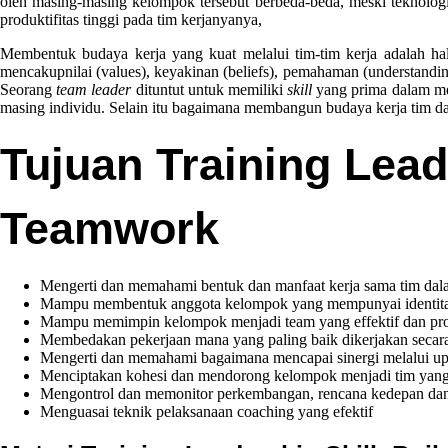
oleh masing-masing kelompok tersebut berbeda-beda, meski teknolog
Success
produktifitas tinggi pada tim kerjanyanya,
Through
Teamwork
Membentuk budaya kerja yang kuat melalui tim-tim kerja adalah ha
mencakupnilai (values), keyakinan (beliefs), pemahaman (understandin
Seorang
team leader
dituntut untuk memiliki
skill
yang prima dalam me
masing individu. Selain itu bagaimana membangun budaya kerja tim da
Tujuan Training Lead
Teamwork
Mengerti dan memahami bentuk dan manfaat kerja sama tim dal
Mampu membentuk anggota kelompok yang mempunyai identitas
Mampu memimpin kelompok menjadi team yang effektif dan pr
Membedakan pekerjaan mana yang paling baik dikerjakan secara
Mengerti dan memahami bagaimana mencapai sinergi melalui up
Menciptakan kohesi dan mendorong kelompok menjadi tim yang s
Mengontrol dan memonitor perkembangan, rencana kedepan dan 
Menguasai teknik pelaksanaan coaching yang efektif