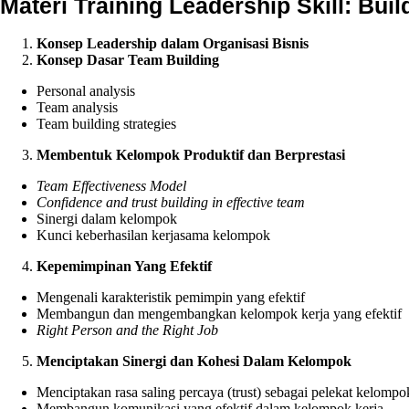
Materi Training Leadership Skill: B
Konsep Leadership dalam Organisasi Bisnis
Konsep Dasar
Team
B
uilding
Personal analysis
Team analysis
Team building strategies
Membentuk Kelompok Produktif dan Berprestasi
Team Effectiveness Model
Confidence and trust building in effective team
Sinergi dalam kelompok
Kunci keberhasilan kerjasama kelompok
Kepemimpinan Yang Efektif
Mengenali karakteristik pemimpin yang efektif
Membangun dan mengembangkan kelompok kerja yang efektif
Right Person and the Right Job
Menciptakan Sinergi
d
an Kohesi Dalam Kelompok
Menciptakan rasa saling percaya (trust) sebagai pelekat kelompo
Membangun komunikasi yang efektif dalam kelompok kerja