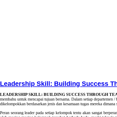
Leadership Skill: Building Success 
7
Conversa
no
LEADERSHIP SKILL: BUILDING SUCCESS
THROUGH TE
March
Indotama
comment
membahu untuk mencapai tujuan bersama. Dalam setiap departemen / 
2023
on
5
dikelompokkan berdasarkan jenis dan kesamaan tugas mereka dimana s
September
Leadership
2023
Skill:
Peran seorang leader pada setiap kelompok tentu akan sangat berperan
Building