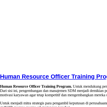
Human Resource Officer Training Pr
8
Conversa
1
Human Resource Officer Training Program.
Untuk mendukung pertu
March
Indotama
Comment
Dari sisi ini, pengembangan dan manajemen SDM menjadi demikian pen
2024
on
8
motivasi karyawan agar tetap kompetitif dan mengembangkan mereka u
March
Human
2024
Resource
Untuk menjadi mitra strategis para pengambil keputusan di perusahaa
Officer