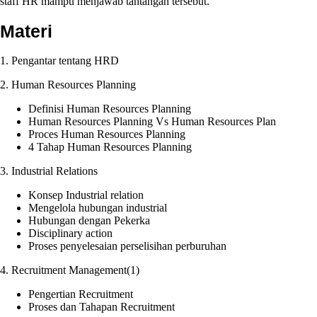
staff HR mampu menjawab tantangan tersebut.
Training
Program
Materi
1. Pengantar tentang HRD
2. Human Resources Planning
Definisi Human Resources Planning
Human Resources Planning Vs Human Resources Plan
Proces Human Resources Planning
4 Tahap Human Resources Planning
3. Industrial Relations
Konsep Industrial relation
Mengelola hubungan industrial
Hubungan dengan Pekerka
Disciplinary action
Proses penyelesaian perselisihan perburuhan
4. Recruitment Management(1)
Pengertian Recruitment
Proses dan Tahapan Recruitment